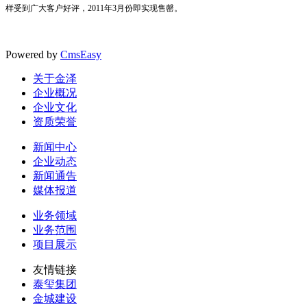
样受到广大客户好评，2011年3月份即实现售罄。
Powered by
CmsEasy
关于金泽
企业概况
企业文化
资质荣誉
新闻中心
企业动态
新闻通告
媒体报道
业务领域
业务范围
项目展示
友情链接
泰玺集团
金城建设