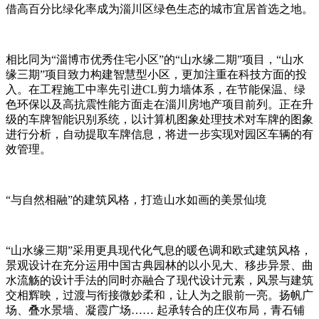
借高百分比绿化率成为淄川区绿色生态的城市宜居首选之地。
相比同为“淄博市优秀住宅小区”的“山水缘二期”项目，“山水
缘三期”项目致力构建智慧型小区，更加注重在科技方面的投
入。在工程施工中率先引进CL剪力墙体系，在节能保温、绿
色环保以及高抗震性能方面走在淄川房地产项目前列。正在升
级的车牌智能识别系统，以计算机图象处理技术对车牌的图象
进行分析，自动提取车牌信息，将进一步实现对园区车辆的有
效管理。
“与自然相融”的建筑风格，打造山水如画的美景仙境
“山水缘三期”采用更具现代化气息的暖色调和欧式建筑风格，
景观设计在充分运用中国古典园林的以小见大、移步异景、曲
水流觞的设计手法的同时亦融合了现代设计元素，风景与建筑
交相辉映，过渡与衔接微妙柔和，让人为之眼前一亮。扬帆广
场、叠水景墙、凝霞广场…… 起承转合的庄仪布局，青石铺