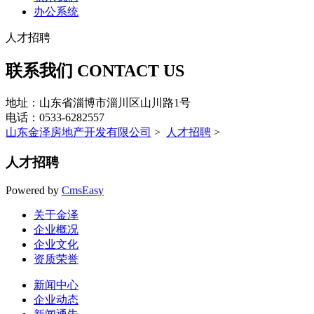
办公系统
人才招聘
联系我们
CONTACT US
地址：山东省淄博市淄川区山川路1号
电话：0533-6282557
山东金泽房地产开发有限公司
>
人才招聘
>
人才招聘
Powered by
CmsEasy
关于金泽
企业概况
企业文化
资质荣誉
新闻中心
企业动态