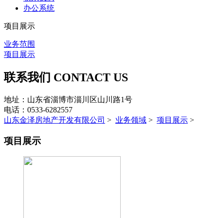
办公系统
项目展示
业务范围
项目展示
联系我们
CONTACT US
地址：山东省淄博市淄川区山川路1号
电话：0533-6282557
山东金泽房地产开发有限公司
>
业务领域
>
项目展示
>
项目展示