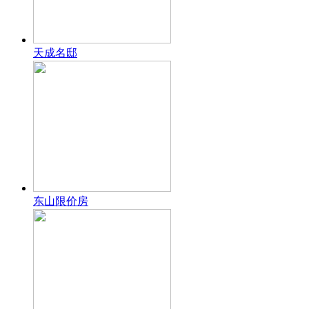
天成名邸
东山限价房