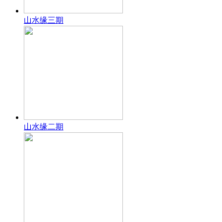
山水缘三期
山水缘二期