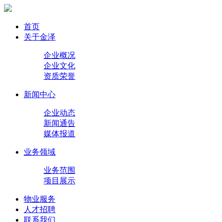
首页
关于金泽
企业概况
企业文化
资质荣誉
新闻中心
企业动态
新闻通告
媒体报道
业务领域
业务范围
项目展示
物业服务
人才招聘
联系我们